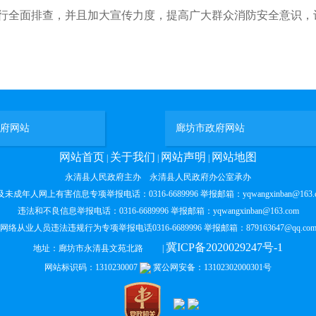
行全面排查，并且加大宣传力度，提高广大群众消防安全意识，
府网站
廊坊市政府网站
网站首页
关于我们
网站声明
网站地图
|
|
|
永清县人民政府主办 永清县人民政府办公室承办
未成年人网上有害信息专项举报电话：0316-6689996 举报邮箱：yqwangxinban@163.
违法和不良信息举报电话：0316-6689996 举报邮箱：yqwangxinban@163.com
网络从业人员违法违规行为专项举报电话0316-6689996 举报邮箱：879163647@qq.co
冀ICP备2020029247号-1
地址：廊坊市永清县文苑北路 |
网站标识码：1310230007
冀公网安备：13102302000301号