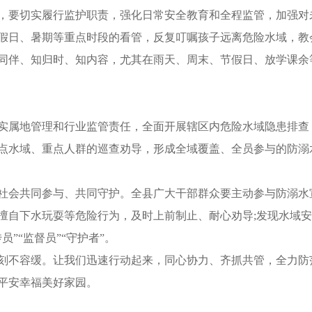
要切实履行监护职责，强化日常安全教育和全程监管，加强对
假日、暑期等重点时段的看管，反复叮嘱孩子远离危险水域，教
同伴、知归时、知内容，尤其在雨天、周末、节假日、放学课余
属地管理和行业监管责任，全面开展辖区内危险水域隐患排查
点水域、重点人群的巡查劝导，形成全域覆盖、全员参与的防溺
会共同参与、共同守护。全县广大干部群众要主动参与防溺水
擅自下水玩耍等危险行为，及时上前制止、耐心劝导;发现水域
”“监督员”“守护者”。
不容缓。让我们迅速行动起来，同心协力、齐抓共管，全力防
平安幸福美好家园。