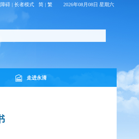
无障碍
|
长者模式
简
|
繁
2026年08月08日 星期六
走进永清
书