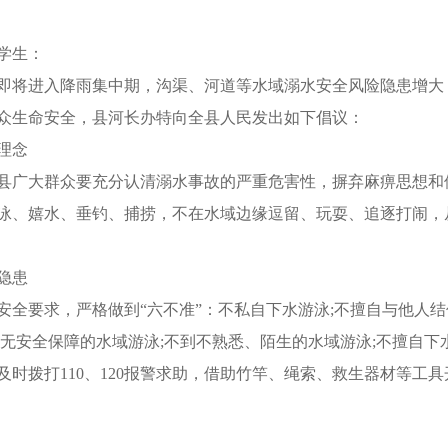
学生：
将进入降雨集中期，沟渠、河道等水域溺水安全风险隐患增大
众生命安全，县河长办特向全县人民发出如下倡议：
理念
广大群众要充分认清溺水事故的严重危害性，摒弃麻痹思想和
泳、嬉水、垂钓、捕捞，不在水域边缘逗留、玩耍、追逐打闹，
隐患
要求，严格做到“六不准”：不私自下水游泳;不擅自与他人结
、无安全保障的水域游泳;不到不熟悉、陌生的水域游泳;不擅自
时拨打110、120报警求助，借助竹竿、绳索、救生器材等工