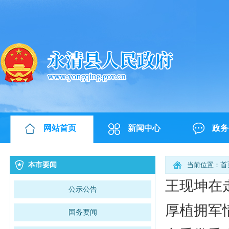
网站首页
新闻中心
政务
本市要闻
当前位置：
首
王现坤在
公示公告
厚植拥军
国务要闻