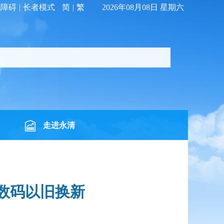
无障碍
|
长者模式
简
|
繁
2026年08月08日 星期六
走进永清
C数码以旧换新