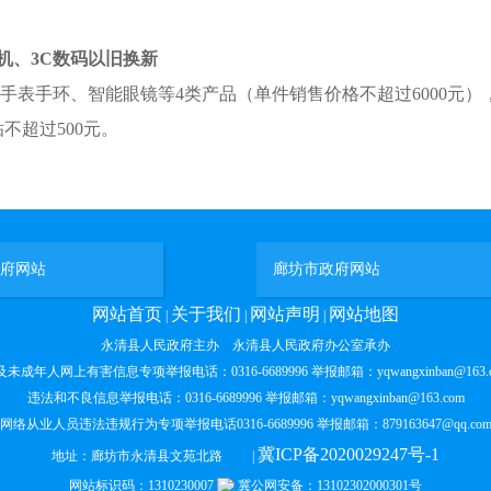
机、3C数码以旧换新
手表手环、智能眼镜等
4
类产品（单件销售价格不超过
6000
元）
贴不超过
500
元。
府网站
廊坊市政府网站
网站首页
关于我们
网站声明
网站地图
|
|
|
永清县人民政府主办 永清县人民政府办公室承办
未成年人网上有害信息专项举报电话：0316-6689996 举报邮箱：yqwangxinban@163.
违法和不良信息举报电话：0316-6689996 举报邮箱：yqwangxinban@163.com
网络从业人员违法违规行为专项举报电话0316-6689996 举报邮箱：879163647@qq.co
冀ICP备2020029247号-1
地址：廊坊市永清县文苑北路 |
网站标识码：1310230007
冀公网安备：13102302000301号